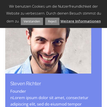
Skip
Wir benutzen Cookies um die Nutzerfreundlichkeit der
to
Website zu verbessern. Durch deinen Besuch stimmst du
content
dem zu.
Weitere Informationen
Verstanden
Reject
Steven Richter
Founder
nLorem ipsum dolor sit amet, consectetur
adipiscing elit, sed do eiusmod tempor